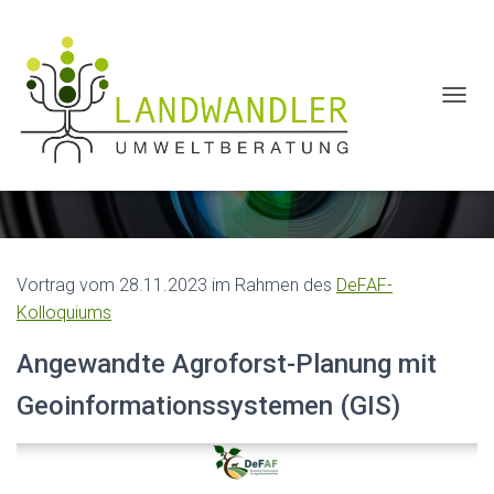
N
A
Videos
V
I
G
A
T
I
O
Vortrag vom 28.11.2023 im Rahmen des
DeFAF-
N
Kolloquiums
U
M
Angewandte Agroforst-Planung mit
S
C
Geoinformationssystemen (GIS)
H
A
L
T
E