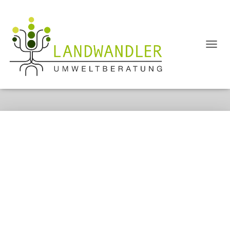
N
A
Agroforstsysteme
V
I
G
A
T
I
O
N
U
M
S
C
H
A
L
T
E